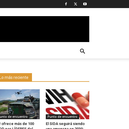
Lo más reciente
unto de encuentro
Punto de encuentro
 ofrece más de 100
El SIDA seguirá siendo
D por LÍDERES del
una amenaza en 2030;