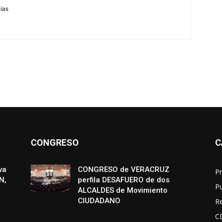
cias
CONGRESO
C
va
CONGRESO de VERACRUZ
Pr
N,
perfila DESAFUERO de dos
P
ALCALDES de Movimiento
CIUDADANO
R
C