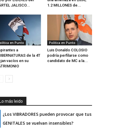
RTEL JALISCO...
1.2 MILLONES de...
olítica en Punto
Política en Punto
pirantes a
Luis Donaldo COLOSIO
UBERNATURAS de la 4T
podría perfilarse como
jan vacíos en su
candidato de MC a la...
ATRIMONIO
Lo más leido
¿Los VIBRADORES pueden provocar que tus
GENITALES se vuelvan insensibles?