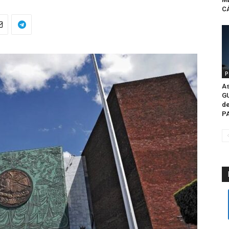
CÁ
P
As
G
de
P