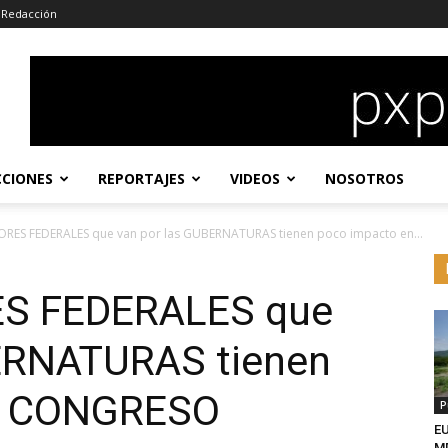
Redacción
CCIONES
REPORTAJES
VIDEOS
NOSOTROS
ORES FEDERALES que van por las GUBERNATURAS tienen poco impacto en...
ES FEDERALES que
BERNATURAS tienen
n CONGRESO
P
EU
MD