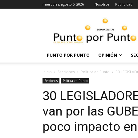
miércoles, agosto 5, 2026
Nosotros
Publicidad
Punto
por
punto
PUNTO POR PUNTO
OPINIÓN
SE
Inicio
Secciones
Política en Punto
30 LEGISLAD
Secciones
Política en Punto
30 LEGISLADOR
van por las GU
poco impacto e