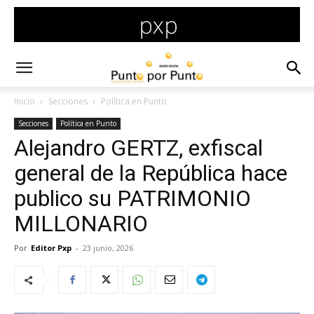
Inicio
Secciones
Política en Punto
Secciones
Política en Punto
Alejandro GERTZ, exfiscal
general de la República hace
publico su PATRIMONIO
MILLONARIO
Por
Editor Pxp
-
23 junio, 2026