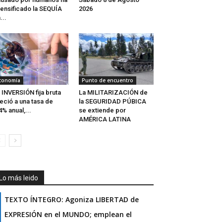
tensificado la SEQUÍA
2026
...
conomía
Punto de encuentro
 INVERSIÓN fija bruta
La MILITARIZACIÓN de
eció a una tasa de
la SEGURIDAD PÚBICA
4% anual,...
se extiende por
AMÉRICA LATINA
Lo más leido
TEXTO ÍNTEGRO: Agoniza LIBERTAD de
EXPRESIÓN en el MUNDO; emplean el