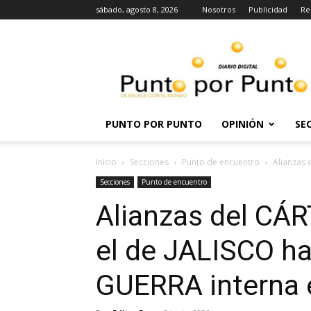
sábado, agosto 8, 2026
Nosotros
Publicidad
Re
Punto
por
punto
PUNTO POR PUNTO
OPINIÓN
SE
Inicio
Secciones
Punto de encuentro
Alianzas 
Secciones
Punto de encuentro
Alianzas del CÁ
el de JALISCO ha
GUERRA interna