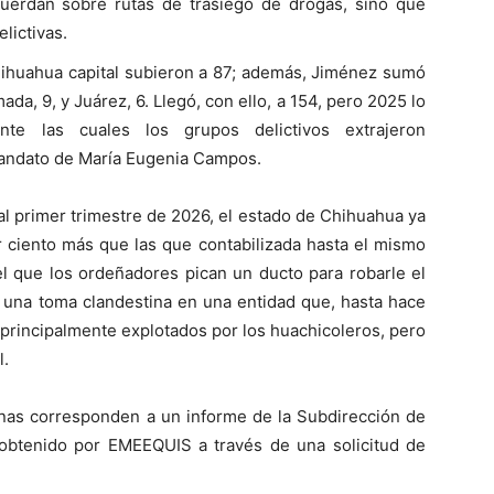
cuerdan sobre rutas de trasiego de drogas, sino que
lictivas.
hihuahua capital subieron a 87; además, Jiménez sumó
da, 9, y Juárez, 6. Llegó, con ello, a 154, pero 2025 lo
te las cuales los grupos delictivos extrajeron
mandato de María Eugenia Campos.
al primer trimestre de 2026, el estado de Chihuahua ya
 ciento más que las que contabilizada hasta el mismo
el que los ordeñadores pican un ducto para robarle el
 una toma clandestina en una entidad que, hasta hace
s principalmente explotados por los huachicoleros, pero
l.
inas corresponden a un informe de la Subdirección de
obtenido por EMEEQUIS a través de una solicitud de