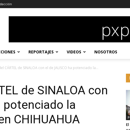
dacción
CCIONES
REPORTAJES
VIDEOS
NOSOTROS
del CÁRTEL de SINALOA con el de JALISCO ha potenciado la...
RTEL de SINALOA con
 potenciado la
 en CHIHUAHUA
P
E
ca