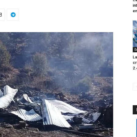
in
en
E
La
cr
2.