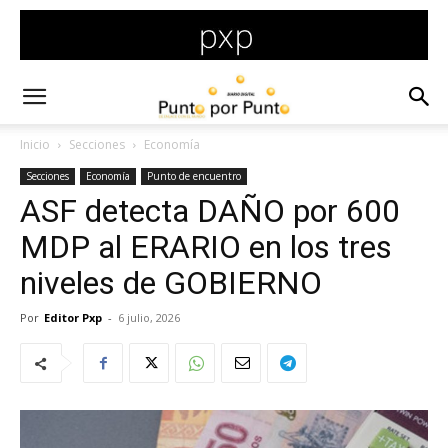
Inicio
Secciones
Economía
Secciones
Economía
Punto de encuentro
ASF detecta DAÑO por 600
MDP al ERARIO en los tres
niveles de GOBIERNO
Por
Editor Pxp
-
6 julio, 2026