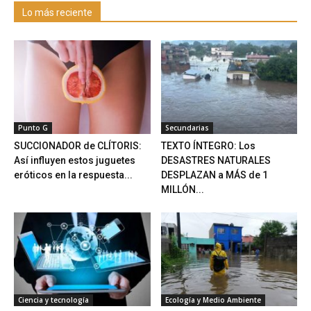
Lo más reciente
Punto G
Secundarias
SUCCIONADOR de CLÍTORIS:
TEXTO ÍNTEGRO: Los
Así influyen estos juguetes
DESASTRES NATURALES
eróticos en la respuesta...
DESPLAZAN a MÁS de 1
MILLÓN...
Ciencia y tecnología
Ecología y Medio Ambiente