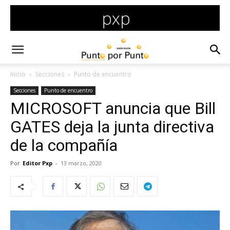
Inicio
Secciones
Punto de encuentro
Secciones
Punto de encuentro
MICROSOFT anuncia que Bill
GATES deja la junta directiva
de la compañía
Por
Editor Pxp
-
13 marzo, 2020