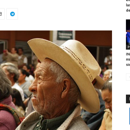
la
de
P
IN
mi
si