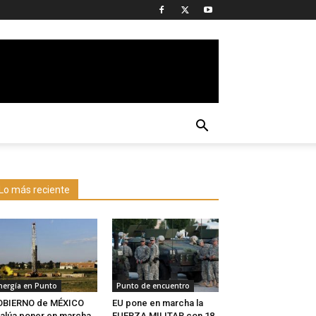
Lo más reciente
nergía en Punto
Punto de encuentro
OBIERNO de MÉXICO
EU pone en marcha la
alúa poner en marcha
FUERZA MILITAR con 18