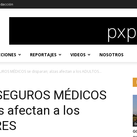
dacción
CCIONES
REPORTAJES
VIDEOS
NOSOTROS
UROS MÉDICOS se disparan; alzas afectan a los ADULTOS...
 SEGUROS MÉDICOS
s afectan a los
RES
E
G
ev