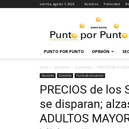
viernes, agosto 7, 2026
Nosotros
Publicidad
Re
Punto
por
punto
PUNTO POR PUNTO
OPINIÓN
SE
Inicio
Secciones
Economía
PRECIOS de los SEG
Secciones
Economía
Punto de encuentro
PRECIOS de los
se disparan; alza
ADULTOS MAYO