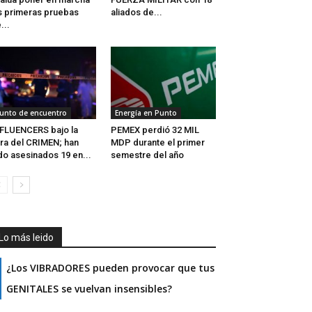
s primeras pruebas
aliados de...
...
unto de encuentro
Energía en Punto
FLUENCERS bajo la
PEMEX perdió 32 MIL
ra del CRIMEN; han
MDP durante el primer
do asesinados 19 en...
semestre del año
Lo más leido
¿Los VIBRADORES pueden provocar que tus
GENITALES se vuelvan insensibles?