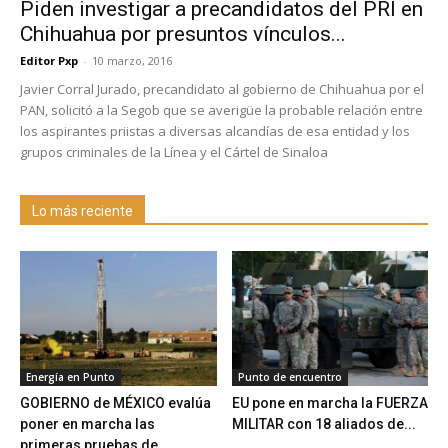
Piden investigar a precandidatos del PRI en
Chihuahua por presuntos vínculos...
Editor Pxp
-
10 marzo, 2016
Javier Corral Jurado, precandidato al gobierno de Chihuahua por el
PAN, solicitó a la Segob que se averigüe la probable relación entre
los aspirantes priistas a diversas alcandías de esa entidad y los
grupos criminales de la Línea y el Cártel de Sinaloa
Lo más reciente
Energía en Punto
Punto de encuentro
GOBIERNO de MÉXICO evalúa
EU pone en marcha la FUERZA
poner en marcha las
MILITAR con 18 aliados de...
primeras pruebas de...