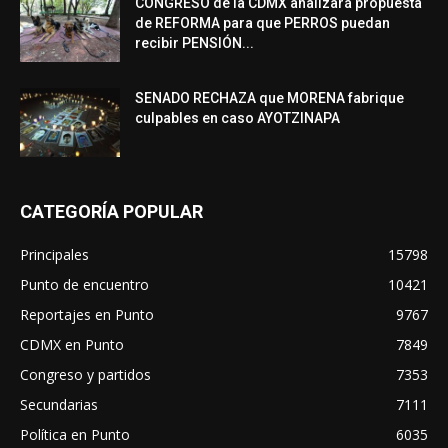
CONGRESO de la CDMX analizará propuesta
de REFORMA para que PERROS puedan
recibir PENSIÓN...
SENADO RECHAZA que MORENA fabrique
culpables en caso AYOTZINAPA
CATEGORÍA POPULAR
Principales
15798
Punto de encuentro
10421
Reportajes en Punto
9767
CDMX en Punto
7849
Congreso y partidos
7353
Secundarias
7111
Política en Punto
6035