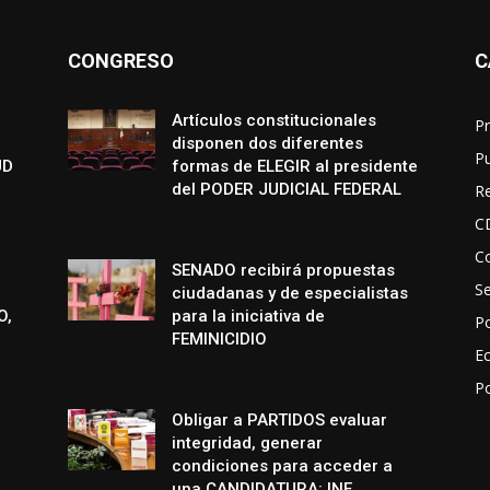
CONGRESO
C
Artículos constitucionales
Pr
disponen dos diferentes
P
UD
formas de ELEGIR al presidente
del PODER JUDICIAL FEDERAL
R
C
Co
SENADO recibirá propuestas
S
ciudadanas y de especialistas
O,
para la iniciativa de
Po
FEMINICIDIO
E
P
Obligar a PARTIDOS evaluar
integridad, generar
condiciones para acceder a
una CANDIDATURA: INE