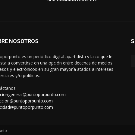
BRE NOSOTROS
S
oporpunto es un periódico digital apartidista y laico que le
sta a convertirse en una opción entre decenas de medios
esos y electrónicos en su gran mayoría atados a intereses
rciales y/o políticos.
áctanos:
cciongeneral@puntoporpunto.com
ccion@puntoporpunto.com
icidad@puntoporpunto.com
unto