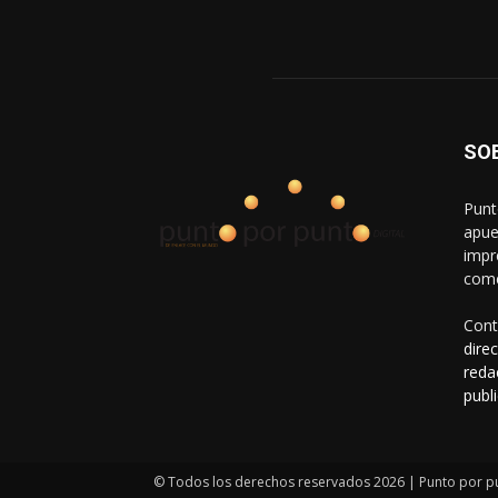
SO
Punt
apue
impr
come
Cont
dire
reda
publ
© Todos los derechos reservados 2026 | Punto por p