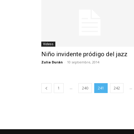
Videos
Niño invidente pródigo del jazz
Zulia Durán
-
10 septiembre, 2014
...
...
1
240
241
242