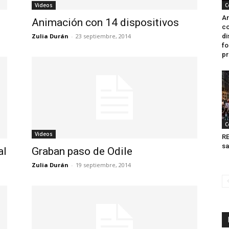
Videos
C
Ar
Animación con 14 dispositivos
co
Zulia Durán
-
23 septiembre, 2014
di
fo
pr
C
Videos
RE
sa
al
Graban paso de Odile
Zulia Durán
-
19 septiembre, 2014