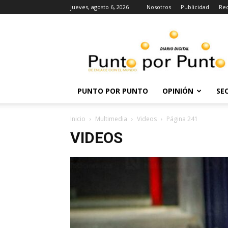
jueves, agosto 6, 2026
Nosotros
Publicidad
Re
Punto
por
punto
PUNTO POR PUNTO
OPINIÓN
SE
Inicio
Multimedia
Videos
Página 241
VIDEOS