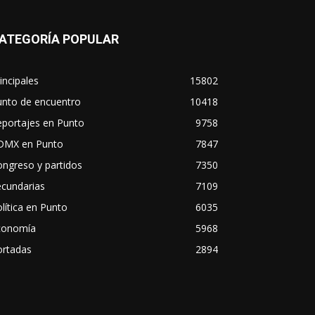
ATEGORÍA POPULAR
incipales
15802
unto de encuentro
10418
eportajes en Punto
9758
DMX en Punto
7847
ngreso y partidos
7350
ecundarias
7109
lítica en Punto
6035
conomía
5968
ortadas
2894