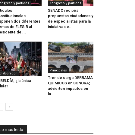
ongreso y partidos
Congreso y partidos
tículos
SENADO recibirá
nstitucionales
propuestas ciudadanas y
sponen dos diferentes
de especialistas para la
rmas de ELEGIR al
iniciativa de...
esidente del...
Principales
olaborador
Tren de carga DERRAMA
BELDÍA, ¿la única
QUÍMICOS en SONORA;
lida?
advierten impactos en
la...
Lo más leido