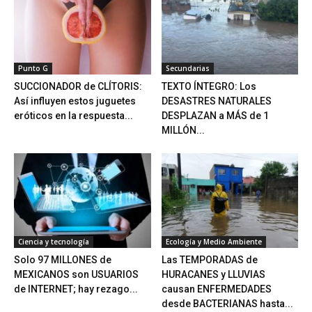
Punto G
Secundarias
SUCCIONADOR de CLÍTORIS:
TEXTO ÍNTEGRO: Los
Así influyen estos juguetes
DESASTRES NATURALES
eróticos en la respuesta...
DESPLAZAN a MÁS de 1
MILLÓN...
Ciencia y tecnología
Ecología y Medio Ambiente
Solo 97 MILLONES de
Las TEMPORADAS de
MEXICANOS son USUARIOS
HURACANES y LLUVIAS
de INTERNET; hay rezago...
causan ENFERMEDADES
desde BACTERIANAS hasta...