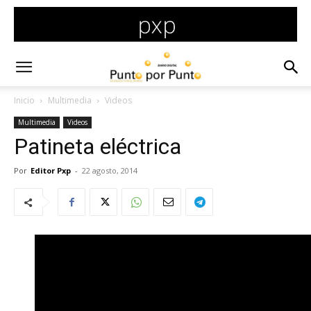
Inicio
Multimedia
Videos
Multimedia
Videos
Patineta eléctrica
Por
Editor Pxp
-
22 agosto, 2014