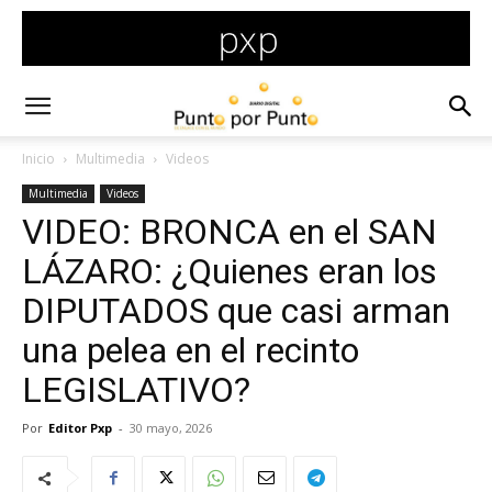
Inicio
Multimedia
Videos
Multimedia
Videos
VIDEO: BRONCA en el SAN
LÁZARO: ¿Quienes eran los
DIPUTADOS que casi arman
una pelea en el recinto
LEGISLATIVO?
Por
Editor Pxp
-
30 mayo, 2026