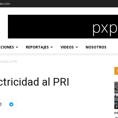
dacción
CCIONES
REPORTAJES
VIDEOS
NOSOTROS
icidad al PRI
ctricidad al PRI
P
P
Ju