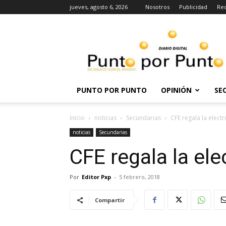
jueves, agosto 6, 2026
Nosotros
Publicidad
Re
Punto
por
punto
PUNTO POR PUNTO
OPINIÓN
SE
Inicio
noticias
Secundarias
CFE regala la electr
noticias
Secundarias
CFE regala la ele
Por
Editor Pxp
-
5 febrero, 2018
Compartir