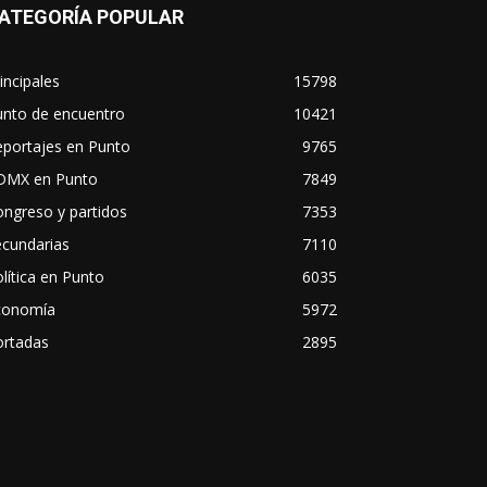
ATEGORÍA POPULAR
incipales
15798
unto de encuentro
10421
eportajes en Punto
9765
DMX en Punto
7849
ngreso y partidos
7353
ecundarias
7110
lítica en Punto
6035
conomía
5972
ortadas
2895