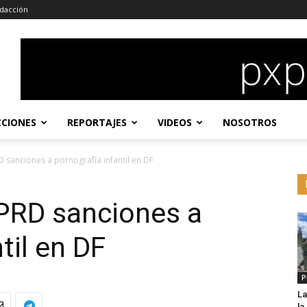
dacción
CCIONES
REPORTAJES
VIDEOS
NOSOTROS
 sanciones a pornografía infantil en DF
PRD sanciones a
til en DF
P
La
l