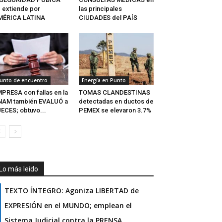
 extiende por
las principales
MÉRICA LATINA
CIUDADES del PAÍS
unto de encuentro
Energía en Punto
PRESA con fallas en la
TOMAS CLANDESTINAS
NAM también EVALUÓ a
detectadas en ductos de
ECES; obtuvo...
PEMEX se elevaron 3.7%
Lo más leido
TEXTO ÍNTEGRO: Agoniza LIBERTAD de
EXPRESIÓN en el MUNDO; emplean el
Sistema Judicial contra la PRENSA