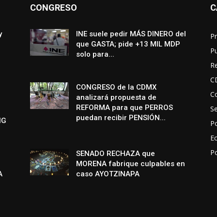
CONGRESO
C
y
INE suele pedir MÁS DINERO del
Pr
que GASTA; pide +13 MIL MDP
P
solo para...
R
C
CONGRESO de la CDMX
Co
analizará propuesta de
REFORMA para que PERROS
S
puedan recibir PENSIÓN...
NG
Po
E
P
SENADO RECHAZA que
MORENA fabrique culpables en
A
caso AYOTZINAPA