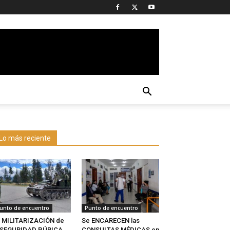
Lo más reciente
unto de encuentro
Punto de encuentro
 MILITARIZACIÓN de
Se ENCARECEN las
a SEGURIDAD PÚBICA
CONSULTAS MÉDICAS en