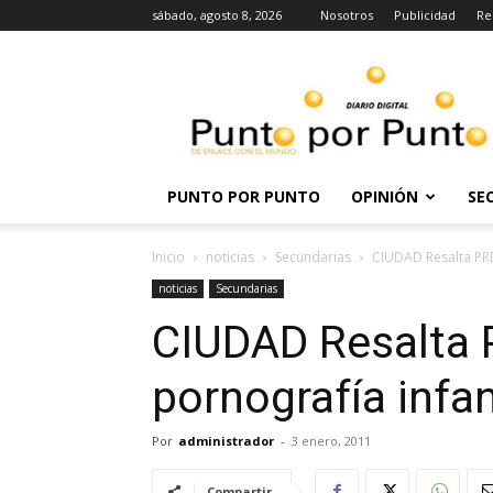
sábado, agosto 8, 2026
Nosotros
Publicidad
Re
Punto
por
punto
PUNTO POR PUNTO
OPINIÓN
SE
Inicio
noticias
Secundarias
CIUDAD Resalta PRD
noticias
Secundarias
CIUDAD Resalta 
pornografía infan
Por
administrador
-
3 enero, 2011
Compartir