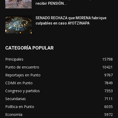
recibir PENSIÓN...
SENADO RECHAZA que MORENA fabrique
culpables en caso AYOTZINAPA
CATEGORÍA POPULAR
Principales
15798
Punto de encuentro
10421
Reportajes en Punto
9767
CDMX en Punto
7849
Congreso y partidos
7353
Secundarias
7111
Política en Punto
6035
Economía
5972