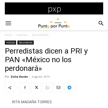
Inicio
noticias
Secundarias
noticias
Secundarias
Perredistas dicen a PRI y
PAN «México no los
perdonará»
Por
Zulia Durán
-
6 agosto, 2014
RITA MAGAÑA TORRES