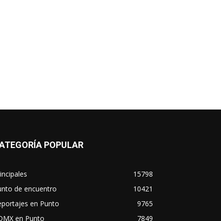
ATEGORÍA POPULAR
incipales
15798
unto de encuentro
10421
eportajes en Punto
9765
DMX en Punto
7849