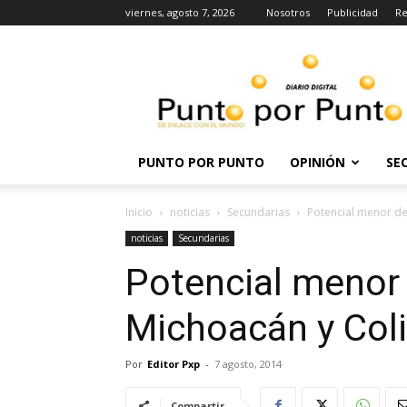
viernes, agosto 7, 2026
Nosotros
Publicidad
Re
Punto
por
punto
PUNTO POR PUNTO
OPINIÓN
SE
Inicio
noticias
Secundarias
Potencial menor de
noticias
Secundarias
Potencial menor 
Michoacán y Col
Por
Editor Pxp
-
7 agosto, 2014
Compartir