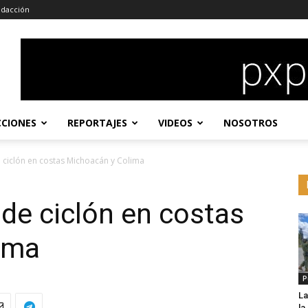
dacción
CCIONES
REPORTAJES
VIDEOS
NOSOTROS
 ciclón en costas Michoacán y Colima
de ciclón en costas
ima
P
La
l