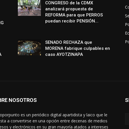
CONGRESO de la CDMX
Co
analizará propuesta de
REFORMA para que PERROS
S
puedan recibir PENSIÓN...
NG
Po
E
P
SENADO RECHAZA que
MORENA fabrique culpables en
A
caso AYOTZINAPA
BRE NOSOTROS
S
oporpunto es un periódico digital apartidista y laico que le
sta a convertirse en una opción entre decenas de medios
esos y electrónicos en su gran mayoría atados a intereses