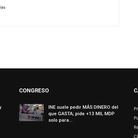
cias
CONGRESO
C
y
INE suele pedir MÁS DINERO del
Pr
que GASTA; pide +13 MIL MDP
P
solo para...
R
C