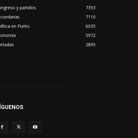
ngreso y partidos
7353
ecundarias
7110
lítica en Punto
6035
conomía
5972
ortadas
2895
ÍGUENOS