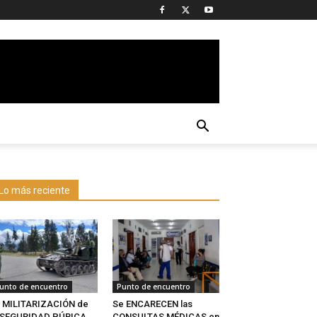
Lo más reciente
unto de encuentro
Punto de encuentro
 MILITARIZACIÓN de
Se ENCARECEN las
a SEGURIDAD PÚBICA
CONSULTAS MÉDICAS en