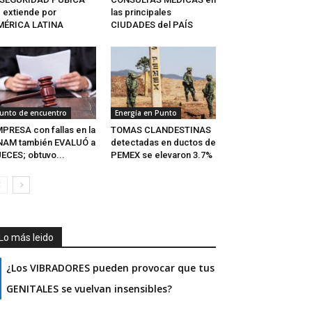
 extiende por
las principales
MÉRICA LATINA
CIUDADES del PAÍS
unto de encuentro
Energía en Punto
PRESA con fallas en la
TOMAS CLANDESTINAS
NAM también EVALUÓ a
detectadas en ductos de
ECES; obtuvo...
PEMEX se elevaron 3.7%
Lo más leido
¿Los VIBRADORES pueden provocar que tus
GENITALES se vuelvan insensibles?