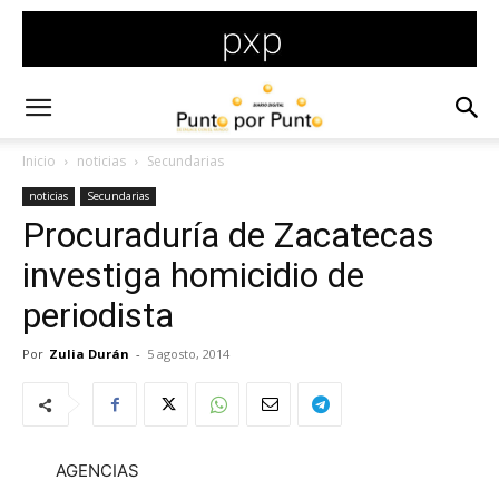
Inicio
noticias
Secundarias
noticias
Secundarias
Procuraduría de Zacatecas
investiga homicidio de
periodista
Por
Zulia Durán
-
5 agosto, 2014
AGENCIAS