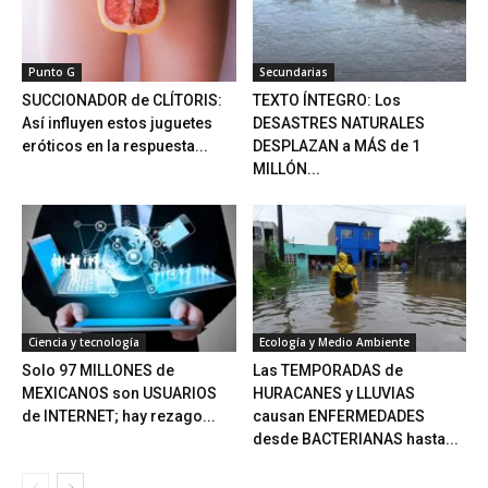
Punto G
Secundarias
SUCCIONADOR de CLÍTORIS:
TEXTO ÍNTEGRO: Los
Así influyen estos juguetes
DESASTRES NATURALES
eróticos en la respuesta...
DESPLAZAN a MÁS de 1
MILLÓN...
Ciencia y tecnología
Ecología y Medio Ambiente
Solo 97 MILLONES de
Las TEMPORADAS de
MEXICANOS son USUARIOS
HURACANES y LLUVIAS
de INTERNET; hay rezago...
causan ENFERMEDADES
desde BACTERIANAS hasta...