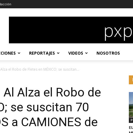
dacción
CCIONES
REPORTAJES
VIDEOS
NOSOTROS
lza el Robo de Fletes en MÉXICO; se suscitan...
Al Alza el Robo de
; se suscitan 70
S a CAMIONES de
P
EU
MD