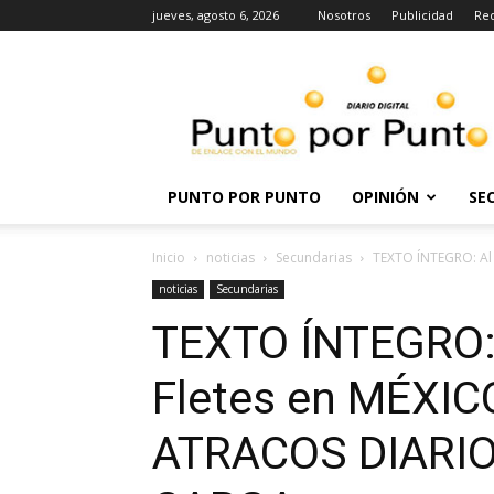
jueves, agosto 6, 2026
Nosotros
Publicidad
Re
Punto
por
punto
PUNTO POR PUNTO
OPINIÓN
SE
Inicio
noticias
Secundarias
TEXTO ÍNTEGRO: Al A
noticias
Secundarias
TEXTO ÍNTEGRO: 
Fletes en MÉXICO
ATRACOS DIARIO