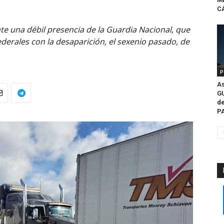
CÁ
te una débil presencia de la Guardia Nacional, que
 federales con la desaparición, el sexenio pasado, de
P
As
G
de
P