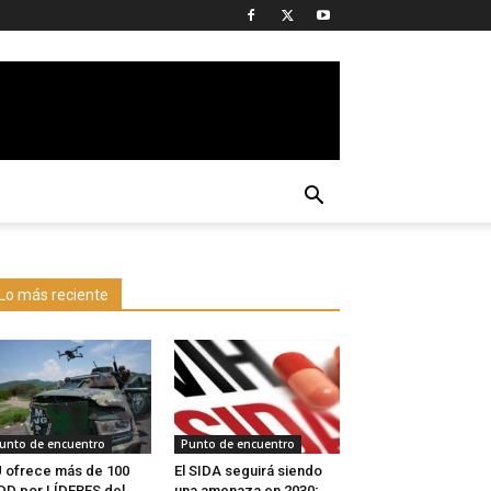
Lo más reciente
unto de encuentro
Punto de encuentro
 ofrece más de 100
El SIDA seguirá siendo
D por LÍDERES del
una amenaza en 2030;