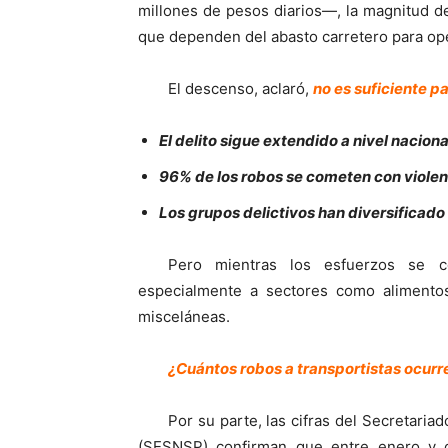
millones de pesos diarios—, la magnitud d
que dependen del abasto carretero para ope
El descenso, aclaró,
no es suficiente p
El delito sigue extendido a nivel naciona
96% de los robos se cometen con violen
Los grupos delictivos han diversificad
Pero mientras los esfuerzos se coo
especialmente a sectores como alimentos
misceláneas.
¿Cuántos robos a transportistas ocur
Por su parte, las cifras del Secretaria
(SESNSP) confirman que entre enero y 