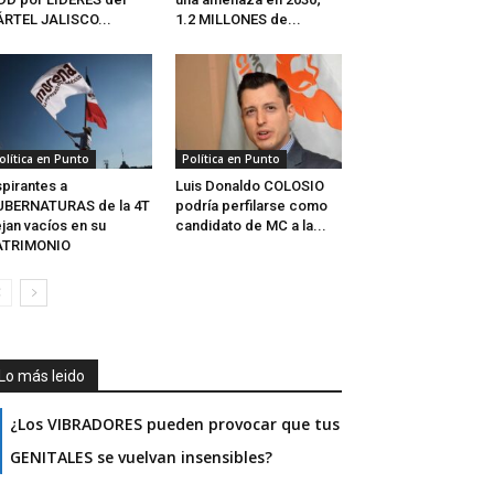
RTEL JALISCO...
1.2 MILLONES de...
olítica en Punto
Política en Punto
pirantes a
Luis Donaldo COLOSIO
UBERNATURAS de la 4T
podría perfilarse como
jan vacíos en su
candidato de MC a la...
ATRIMONIO
Lo más leido
¿Los VIBRADORES pueden provocar que tus
GENITALES se vuelvan insensibles?