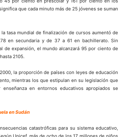
 45 por ciento en prescolar y 161 por ciento en los
o significa que cada minuto más de 25 jóvenes se suman
 la tasa mundial de finalización de cursos aumentó de
78 en secundaria y de 37 a 61 en bachillerato. Sin
ual de expansión, el mundo alcanzará 95 por ciento de
 hasta 2105.
2000, la proporción de países con leyes de educación
ento, mientras los que estipulan en su legislación que
ir enseñanza en entornos educativos apropiados se
cuela en Sudán
onsecuencias catastróficas para su sistema educativo,
egún Unicef, más de ocho de los 17 millones de niños