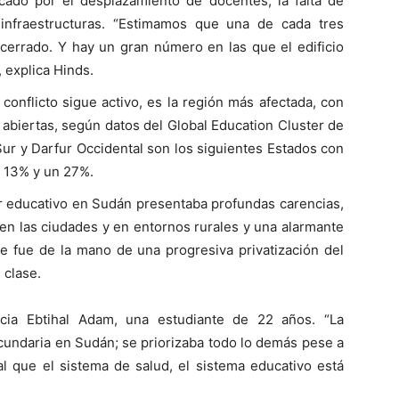
cado por el desplazamiento de docentes, la falta de
 infraestructuras. “Estimamos que una de cada tres
 cerrado. Y hay un gran número en las que el edificio
, explica Hinds.
conflicto sigue activo, es la región más afectada, con
 abiertas, según datos del Global Education Cluster de
Sur y Darfur Occidental son los siguientes Estados con
n 13% y un 27%.
tor educativo en Sudán presentaba profundas carencias,
en las ciudades y en entornos rurales y una alarmante
e fue de la mano de una progresiva privatización del
 clase.
ecia Ebtihal Adam, una estudiante de 22 años. “La
ecundaria en Sudán; se priorizaba todo lo demás pese a
al que el sistema de salud, el sistema educativo está