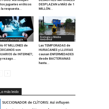
tos juguetes eróticos
DESPLAZAN a MÁS de 1
 la respuesta...
MILLÓN...
Ecología y Medio
iencia y tecnología
Ambiente
lo 97 MILLONES de
Las TEMPORADAS de
EXICANOS son
HURACANES y LLUVIAS
SUARIOS de INTERNET;
causan ENFERMEDADES
y rezago...
desde BACTERIANAS
hasta...
Lo más leido
SUCCIONADOR de CLÍTORIS: Así influyen