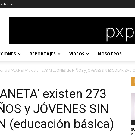
Redacción
CCIONES
REPORTAJES
VIDEOS
NOSOTROS
or del ‘PLANETA’ existen 273 MILLONES de NIÑOS y JÓVENES SIN ESCOLARIZACIÓ
LANETA’ existen 273
ÑOS y JÓVENES SIN
 (educación básica)
P
S
CL