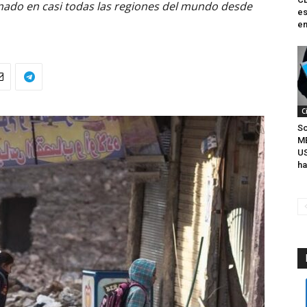
renado en casi todas las regiones del mundo desde
es
en
C
So
M
U
ha