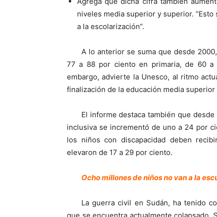
Agrega que dicha cifra también aumentó
niveles media superior y superior. “Est
a la escolarización”.
A lo anterior se suma que desde 2000,
77 a 88 por ciento en primaria, de 60 a 
embargo, advierte la Unesco, al ritmo act
finalización de la educación media superior
El informe destaca también que desde 
inclusiva se incrementó de uno a 24 por ci
los niños con discapacidad deben recib
elevaron de 17 a 29 por ciento.
Ocho millones de niños no van a la es
La guerra civil en Sudán, ha tenido c
que se encuentra actualmente colapsado. S