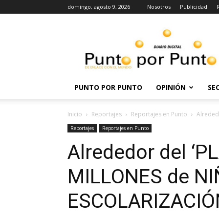
domingo, agosto 9, 2026
Nosotros
Publicidad
Punto
por
punto
PUNTO POR PUNTO
OPINIÓN
SE
Inicio
Reportajes
Reportajes en Punto
Alreded
Reportajes
Reportajes en Punto
Alrededor del ‘P
MILLONES de NI
ESCOLARIZACIÓN