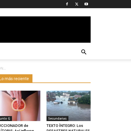
N...
Lo más reciente
unto G
Secundarias
UCCIONADOR de
TEXTO ÍNTEGRO: Los
ÍTORIS: Así influyen
DESASTRES NATURALES