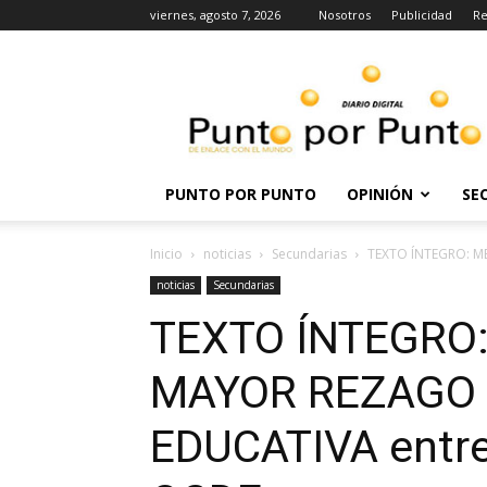
viernes, agosto 7, 2026
Nosotros
Publicidad
Re
Punto
por
punto
PUNTO POR PUNTO
OPINIÓN
SE
Inicio
noticias
Secundarias
TEXTO ÍNTEGRO: MÉ
noticias
Secundarias
TEXTO ÍNTEGRO: 
MAYOR REZAGO e
EDUCATIVA entre