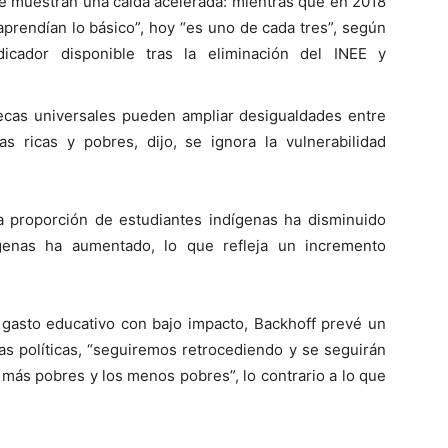
je muestran una caída acelerada: mientras que en 2018
aprendían lo básico”, hoy “es uno de cada tres”, según
dicador disponible tras la eliminación del INEE y
becas universales pueden ampliar desigualdades entre
s ricas y pobres, dijo, se ignora la vulnerabilidad
la proporción de estudiantes indígenas ha disminuido
genas ha aumentado, lo que refleja un incremento
 gasto educativo con bajo impacto, Backhoff prevé un
as políticas, “seguiremos retrocediendo y se seguirán
 más pobres y los menos pobres”, lo contrario a lo que