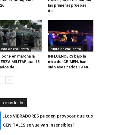
26
las primeras pruebas
de...
unto de encuentro
Punto de encuentro
 pone en marcha la
INFLUENCERS bajo la
ERZA MILITAR con 18
mira del CRIMEN; han
iados de...
sido asesinados 19 en...
Lo más leido
¿Los VIBRADORES pueden provocar que tus
GENITALES se vuelvan insensibles?