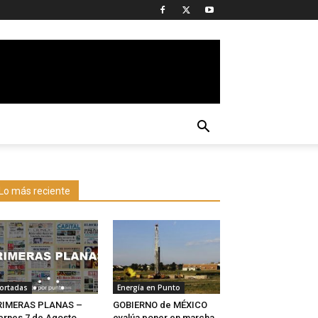
Lo más reciente
ortadas
Energía en Punto
RIMERAS PLANAS –
GOBIERNO de MÉXICO
ernes 7 de Agosto
evalúa poner en marcha