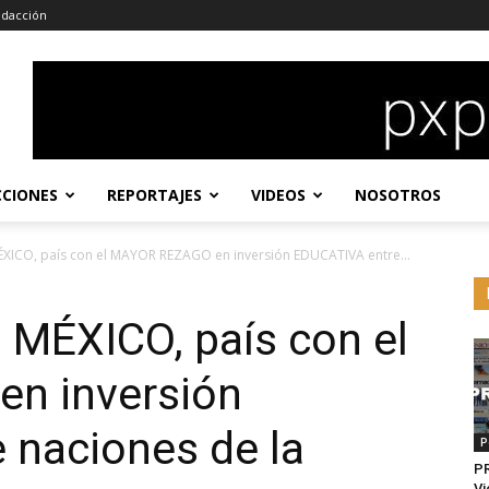
dacción
CCIONES
REPORTAJES
VIDEOS
NOSOTROS
XICO, país con el MAYOR REZAGO en inversión EDUCATIVA entre...
MÉXICO, país con el
n inversión
 naciones de la
P
P
Vi