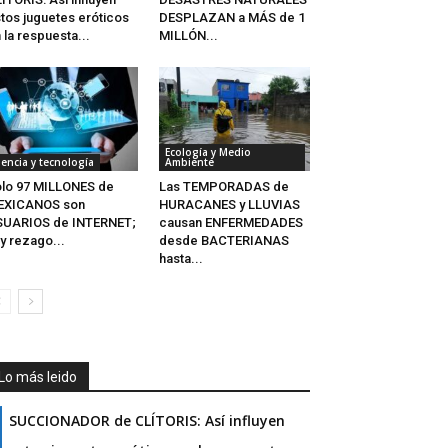
tos juguetes eróticos
DESPLAZAN a MÁS de 1
 la respuesta...
MILLÓN...
Ecología y Medio
iencia y tecnología
Ambiente
lo 97 MILLONES de
Las TEMPORADAS de
EXICANOS son
HURACANES y LLUVIAS
SUARIOS de INTERNET;
causan ENFERMEDADES
y rezago...
desde BACTERIANAS
hasta...
Lo más leido
SUCCIONADOR de CLÍTORIS: Así influyen