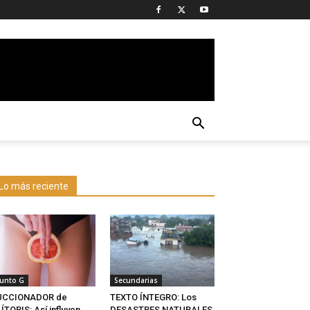
Lo más reciente
unto G
Secundarias
UCCIONADOR de
TEXTO ÍNTEGRO: Los
ÍTORIS: Así influyen
DESASTRES NATURALES