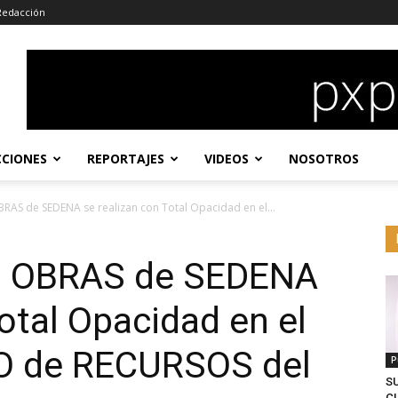
Redacción
CCIONES
REPORTAJES
VIDEOS
NOSOTROS
AS de SEDENA se realizan con Total Opacidad en el...
: OBRAS de SEDENA
otal Opacidad en el
 de RECURSOS del
P
S
CL