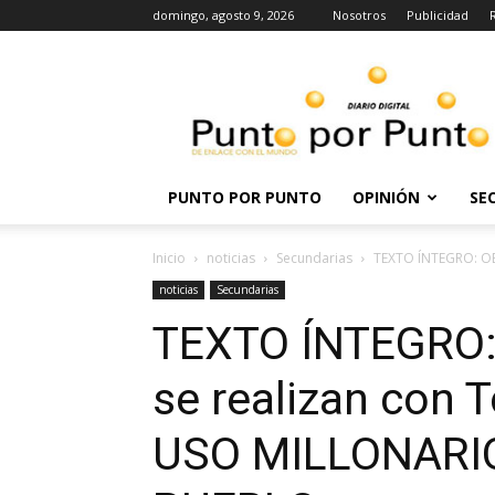
domingo, agosto 9, 2026
Nosotros
Publicidad
Punto
por
punto
PUNTO POR PUNTO
OPINIÓN
SE
Inicio
noticias
Secundarias
TEXTO ÍNTEGRO: OBR
noticias
Secundarias
TEXTO ÍNTEGRO
se realizan con T
USO MILLONARIO