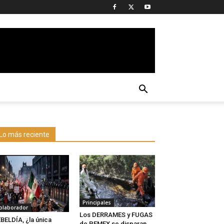
Lo más reciente
Principales
olaborador
Los DERRAMES y FUGAS
BELDÍA, ¿la única
de PEMEX se disparan