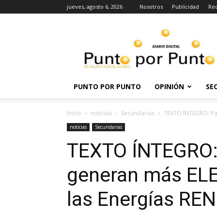
jueves, agosto 6, 2026
Nosotros
Publicidad
Re
Punto
por
punto
PUNTO POR PUNTO
OPINIÓN
SE
Inicio
noticias
Secundarias
TEXTO ÍNTEGRO: Paí
noticias
Secundarias
TEXTO ÍNTEGRO:
generan más ELE
las Energías R