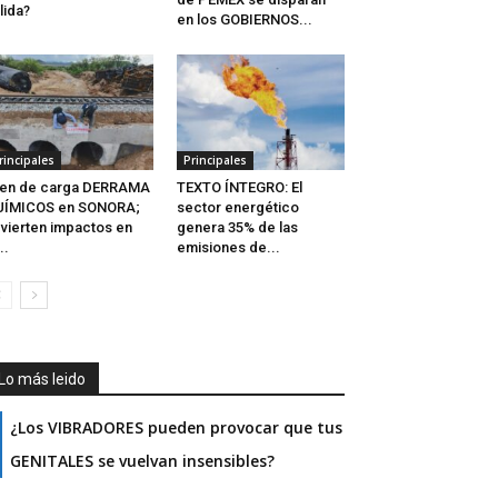
lida?
en los GOBIERNOS...
rincipales
Principales
ren de carga DERRAMA
TEXTO ÍNTEGRO: El
UÍMICOS en SONORA;
sector energético
vierten impactos en
genera 35% de las
..
emisiones de...
Lo más leido
¿Los VIBRADORES pueden provocar que tus
GENITALES se vuelvan insensibles?