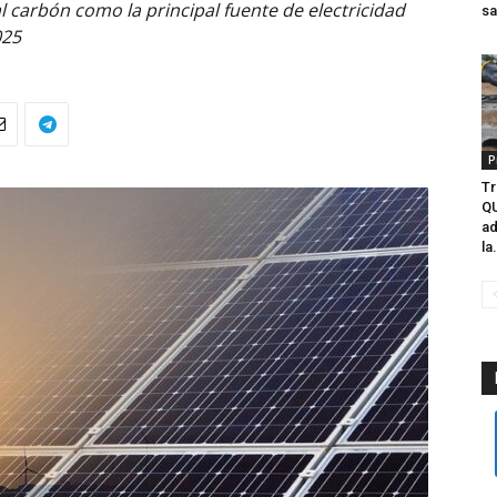
 carbón como la principal fuente de electricidad
sa
025
P
T
Q
ad
la.