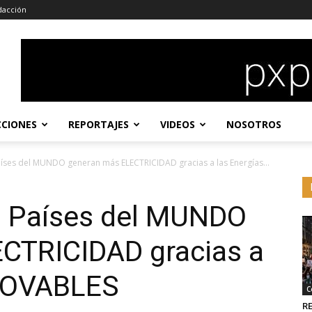
dacción
CCIONES
REPORTAJES
VIDEOS
NOSOTROS
ses del MUNDO generan más ELECTRICIDAD gracias a las Energías...
 Países del MUNDO
CTRICIDAD gracias a
ENOVABLES
C
RE