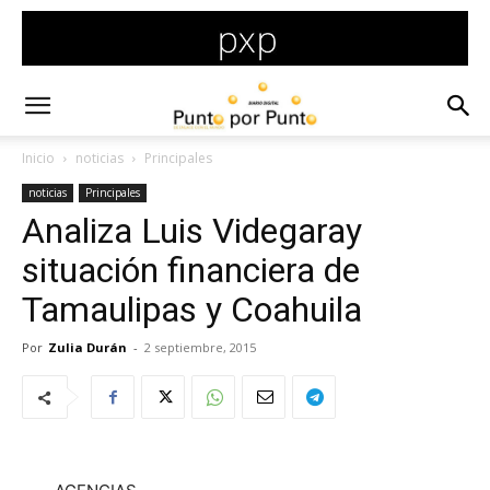
Inicio
noticias
Principales
noticias
Principales
Analiza Luis Videgaray
situación financiera de
Tamaulipas y Coahuila
Por
Zulia Durán
-
2 septiembre, 2015