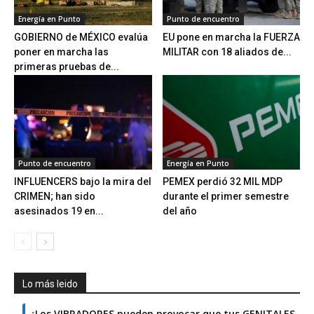
Energía en Punto
Punto de encuentro
GOBIERNO de MÉXICO evalúa
EU pone en marcha la FUERZA
poner en marcha las
MILITAR con 18 aliados de...
primeras pruebas de...
Punto de encuentro
Energía en Punto
INFLUENCERS bajo la mira del
PEMEX perdió 32 MIL MDP
CRIMEN; han sido
durante el primer semestre
asesinados 19 en...
del año
Lo más leido
¿Los VIBRADORES pueden provocar que tus GENITALES