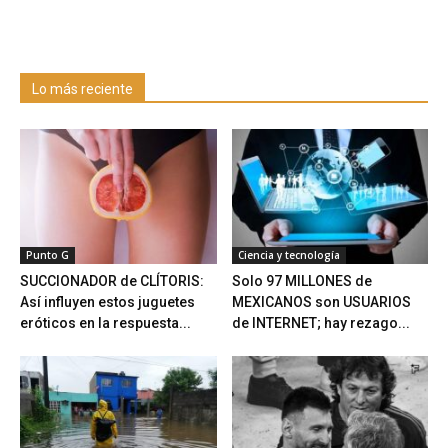
Lo más reciente
Punto G
Ciencia y tecnología
SUCCIONADOR de CLÍTORIS:
Solo 97 MILLONES de
Así influyen estos juguetes
MEXICANOS son USUARIOS
eróticos en la respuesta...
de INTERNET; hay rezago...