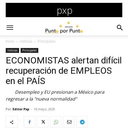
Inicio
noticias
Principales
noticias
Principales
ECONOMISTAS alertan difícil
recuperación de EMPLEOS
en el PAÍS
Desempleo y EU presionan a México para
regresar a la "nueva normalidad"
Por
Editor Pxp
-
16 mayo, 2020