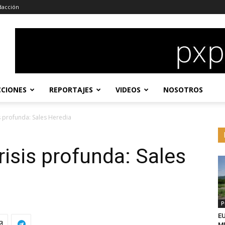
dacción
CCIONES
REPORTAJES
VIDEOS
NOSOTROS
s profunda: Sales Heredia
isis profunda: Sales
P
EU
MD