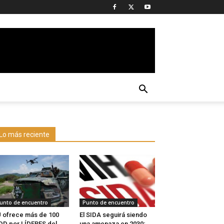
Lo más reciente
unto de encuentro
Punto de encuentro
 ofrece más de 100
El SIDA seguirá siendo
D por LÍDERES del
una amenaza en 2030;