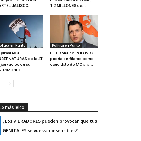
RTEL JALISCO...
1.2 MILLONES de...
olítica en Punto
Política en Punto
pirantes a
Luis Donaldo COLOSIO
UBERNATURAS de la 4T
podría perfilarse como
jan vacíos en su
candidato de MC a la...
ATRIMONIO
Lo más leido
¿Los VIBRADORES pueden provocar que tus
GENITALES se vuelvan insensibles?