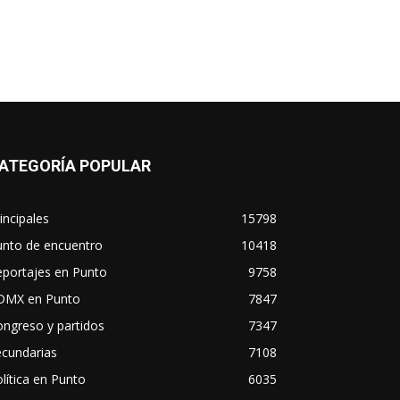
ATEGORÍA POPULAR
incipales
15798
unto de encuentro
10418
eportajes en Punto
9758
DMX en Punto
7847
ngreso y partidos
7347
ecundarias
7108
lítica en Punto
6035