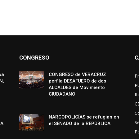
CONGRESO
C
va
CONGRESO de VERACRUZ
Pr
N,
perfila DESAFUERO de dos
P
ALCALDES de Movimiento
CIUDADANO
R
C
Co
NARCOPOLICÍAS se refugian en
S
NA
el SENADO de la REPÚBLICA
Po