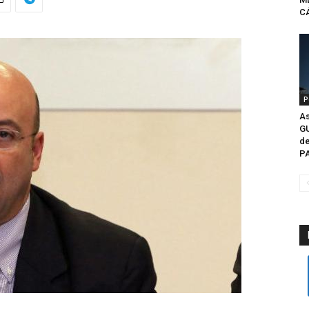
CÁ
P
As
G
de
P