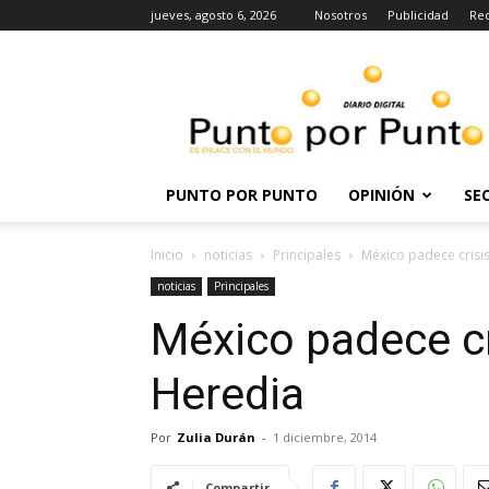
jueves, agosto 6, 2026
Nosotros
Publicidad
Re
Punto
por
punto
PUNTO POR PUNTO
OPINIÓN
SE
Inicio
noticias
Principales
México padece crisi
noticias
Principales
México padece cr
Heredia
Por
Zulia Durán
-
1 diciembre, 2014
Compartir