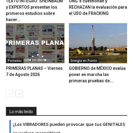
TEXTO ÍNTEGRO: SHEINBAUM
ONG´s cuestionan y
y EXPERTOS presentan los
RECHAZAN la evaluación para
primeros estudios sobre
el USO de FRACKING
hacer...
Portadas
Energía en Punto
PRIMERAS PLANAS – Viernes
GOBIERNO de MÉXICO evalúa
7 de Agosto 2026
poner en marcha las
primeras pruebas de...
Lo más leido
¿Los VIBRADORES pueden provocar que tus GENITALES