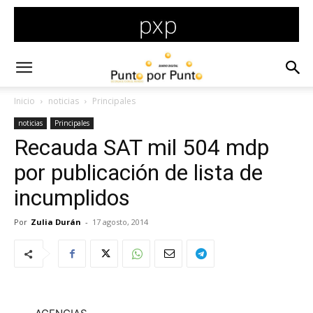
Inicio
noticias
Principales
noticias
Principales
Recauda SAT mil 504 mdp
por publicación de lista de
incumplidos
Por
Zulia Durán
-
17 agosto, 2014