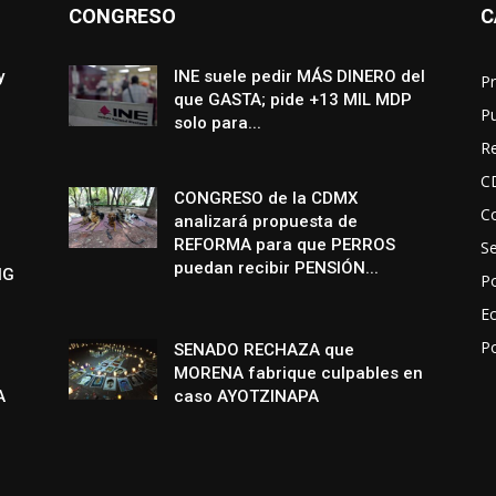
CONGRESO
C
y
INE suele pedir MÁS DINERO del
Pr
que GASTA; pide +13 MIL MDP
P
solo para...
R
C
CONGRESO de la CDMX
Co
analizará propuesta de
REFORMA para que PERROS
S
puedan recibir PENSIÓN...
NG
Po
E
P
SENADO RECHAZA que
MORENA fabrique culpables en
A
caso AYOTZINAPA