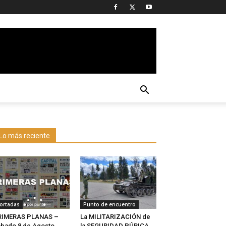
Lo más reciente
ortadas
Punto de encuentro
RIMERAS PLANAS –
La MILITARIZACIÓN de
bado 8 de Agosto
la SEGURIDAD PÚBICA