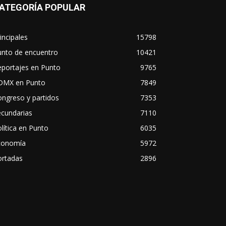
ATEGORÍA POPULAR
incipales
15798
unto de encuentro
10421
eportajes en Punto
9765
DMX en Punto
7849
ngreso y partidos
7353
ecundarias
7110
lítica en Punto
6035
conomía
5972
ortadas
2896