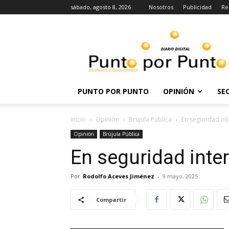
sábado, agosto 8, 2026
Nosotros
Publicidad
Re
Punto
por
punto
PUNTO POR PUNTO
OPINIÓN
SE
Inicio
Opinión
Brújula Pública
En seguridad int
Opinión
Brújula Pública
En seguridad inter
Por
Rodolfo Aceves Jiménez
-
9 mayo, 2025
Compartir