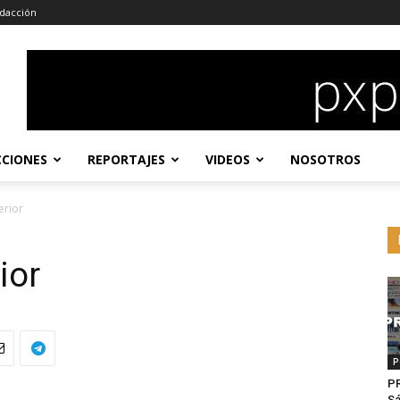
dacción
CCIONES
REPORTAJES
VIDEOS
NOSOTROS
erior
ior
P
P
Sá