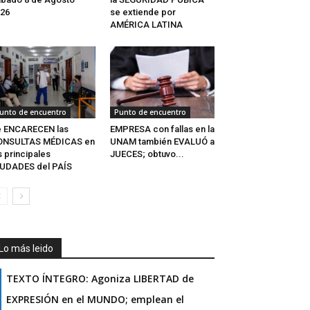
26
se extiende por
AMÉRICA LATINA
unto de encuentro
Punto de encuentro
e ENCARECEN las
EMPRESA con fallas en la
ONSULTAS MÉDICAS en
UNAM también EVALUÓ a
s principales
JUECES; obtuvo...
UDADES del PAÍS
Lo más leido
TEXTO ÍNTEGRO: Agoniza LIBERTAD de
EXPRESIÓN en el MUNDO; emplean el