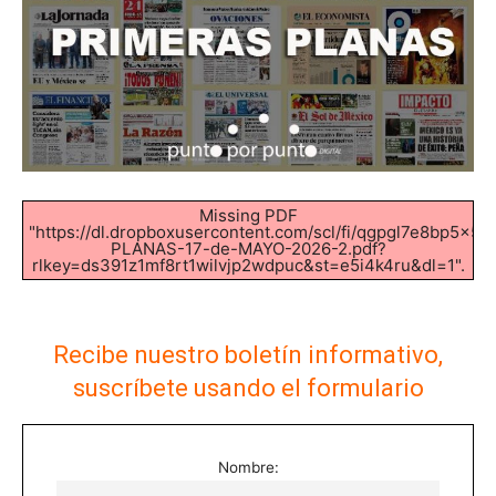
Missing PDF
"https://dl.dropboxusercontent.com/scl/fi/qgpgl7e8bp5
PLANAS-17-de-MAYO-2026-2.pdf?
rlkey=ds391z1mf8rt1wilvjp2wdpuc&st=e5i4k4ru&dl=1".
Recibe nuestro boletín informativo,
suscríbete usando el formulario
Nombre: