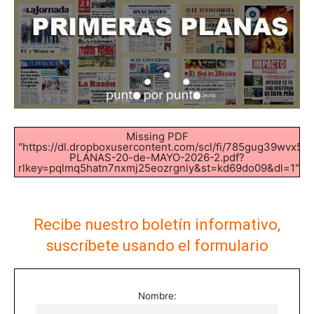
Missing PDF
"https://dl.dropboxusercontent.com/scl/fi/785gug39wvx5
PLANAS-20-de-MAYO-2026-2.pdf?
rlkey=pqlmq5hatn7nxmj25eozrgniy&st=kd69do09&dl=1".
Recibe nuestro boletín informativo,
suscríbete usando el formulario
Nombre: