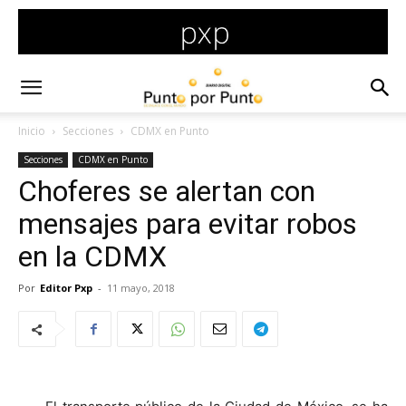
Inicio
Secciones
CDMX en Punto
Secciones
CDMX en Punto
Choferes se alertan con
mensajes para evitar robos
en la CDMX
Por
Editor Pxp
-
11 mayo, 2018