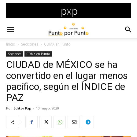
Inicio
Secciones
CDMX en Punto
Secciones
CDMX en Punto
CIUDAD de MÉXICO se ha
convertido en el lugar menos
pacífico, según el ÍNDICE de
PAZ
Por
Editor Pxp
-
10 mayo, 2020