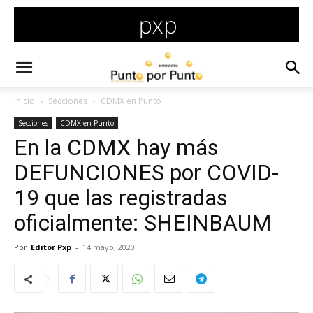
Inicio
Secciones
CDMX en Punto
Secciones
CDMX en Punto
En la CDMX hay más
DEFUNCIONES por COVID-
19 que las registradas
oficialmente: SHEINBAUM
Por
Editor Pxp
-
14 mayo, 2020