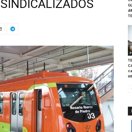
SINDICALIZADOS
GL
di
TE
P
TE
C
ca
in