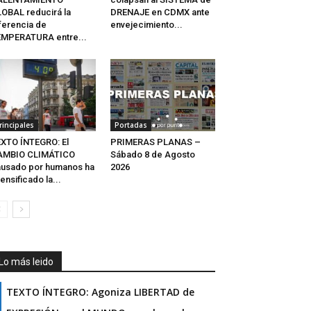
OBAL reducirá la
DRENAJE en CDMX ante
ferencia de
envejecimiento...
MPERATURA entre...
rincipales
Portadas
XTO ÍNTEGRO: El
PRIMERAS PLANAS –
AMBIO CLIMÁTICO
Sábado 8 de Agosto
usado por humanos ha
2026
tensificado la...
Lo más leido
TEXTO ÍNTEGRO: Agoniza LIBERTAD de