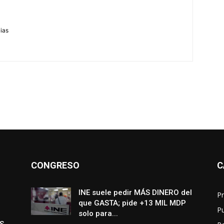
m
cias
CONGRESO
C
INE suele pedir MÁS DINERO del
Pr
que GASTA; pide +13 MIL MDP
P
solo para...
S