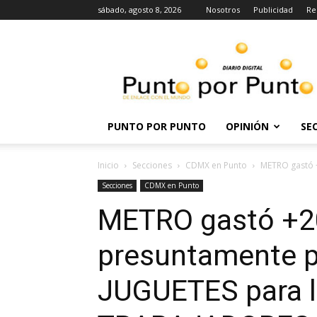
sábado, agosto 8, 2026
Nosotros
Publicidad
Re
Punto
por
punto
PUNTO POR PUNTO
OPINIÓN
SE
Inicio
Secciones
CDMX en Punto
METRO gastó 
Secciones
CDMX en Punto
METRO gastó +
presuntamente 
JUGUETES para lo