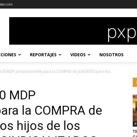
dacción
CCIONES
REPORTAJES
VIDEOS
NOSOTROS
+20 MDP presuntamente para la COMPRA de JUGUETES para los...
20 MDP
para la COMPRA de
s hijos de los
P
TE
C