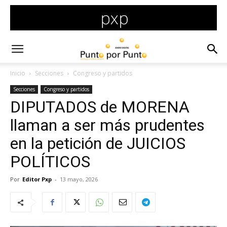
Inicio
Secciones
Congreso y partidos
Secciones
Congreso y partidos
DIPUTADOS de MORENA
llaman a ser más prudentes
en la petición de JUICIOS
POLÍTICOS
Por
Editor Pxp
-
13 mayo, 2026