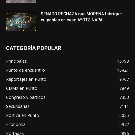
SENADO RECHAZA que MORENA fabrique
culpables en caso AYOTZINAPA
CATEGORÍA POPULAR
Principales
15798
Punto de encuentro
10421
Reportajes en Punto
9767
CDMX en Punto
7849
Congreso y partidos
7353
Secundarias
7111
Política en Punto
6035
Economía
5972
Portadas
2896