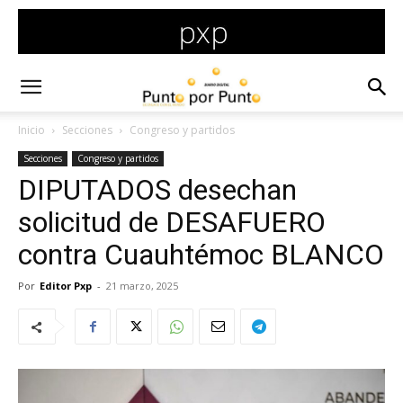
Inicio
Secciones
Congreso y partidos
Secciones
Congreso y partidos
DIPUTADOS desechan
solicitud de DESAFUERO
contra Cuauhtémoc BLANCO
Por
Editor Pxp
-
21 marzo, 2025