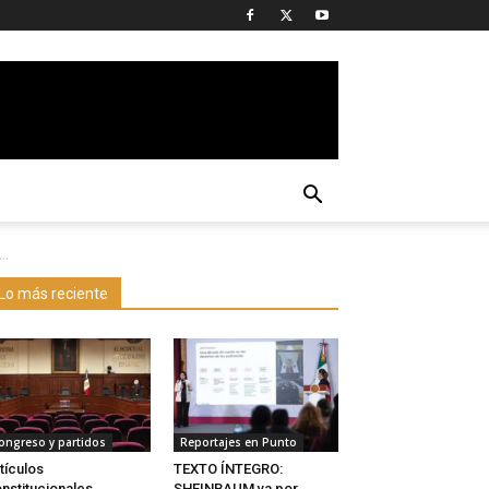
..
Lo más reciente
ongreso y partidos
Reportajes en Punto
tículos
TEXTO ÍNTEGRO:
nstitucionales
SHEINBAUM va por