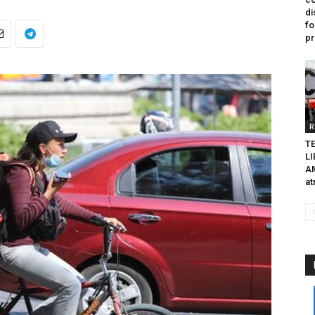
di
fo
pr
R
TE
L
A
at