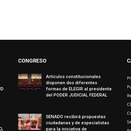
CONGRESO
C
Artículos constitucionales
Pr
disponen dos diferentes
P
UD
formas de ELEGIR al presidente
del PODER JUDICIAL FEDERAL
R
C
Co
SENADO recibirá propuestas
S
ciudadanas y de especialistas
O,
para la iniciativa de
Po