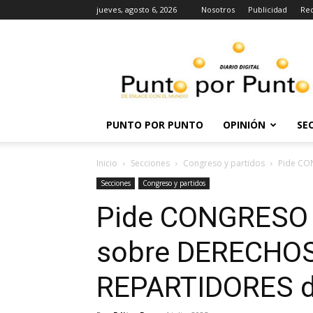
jueves, agosto 6, 2026
Nosotros
Publicidad
Re
Punto
por
punto
PUNTO POR PUNTO
OPINIÓN
SE
Inicio
Secciones
Congreso y partidos
Pide CO
Secciones
Congreso y partidos
Pide CONGRESO 
sobre DERECHO
REPARTIDORES 