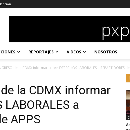
dacción
CCIONES
REPORTAJES
VIDEOS
NOSOTROS
NGRESO de la CDMX informar sobre DERECHOS LABORALES a REPARTIDORES de.
de la CDMX informar
S LABORALES a
de APPS
C
Ar
co