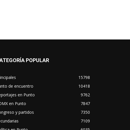
ATEGORÍA POPULAR
incipales
15798
unto de encuentro
10418
eportajes en Punto
9762
DMX en Punto
7847
ngreso y partidos
7350
ecundarias
7109
lítica en Punto
6035