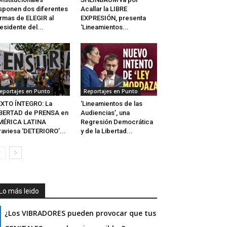
sponen dos diferentes
Acallar la LIBRE
rmas de ELEGIR al
EXPRESIÓN, presenta
esidente del...
‘Lineamientos...
eportajes en Punto
Reportajes en Punto
XTO ÍNTEGRO: La
‘Lineamientos de las
IBERTAD de PRENSA en
Audiencias’, una
MÉRICA LATINA
Regresión Democrática
raviesa ‘DETERIORO’...
y de la Libertad...
Lo más leido
¿Los VIBRADORES pueden provocar que tus