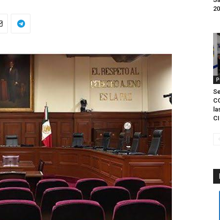
20
P
S
C
la
CI