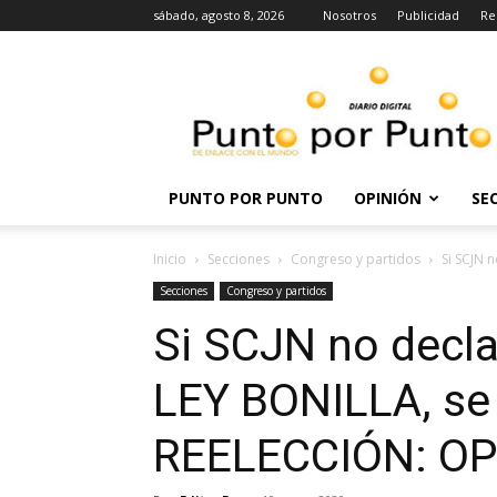
sábado, agosto 8, 2026
Nosotros
Publicidad
Re
Punto
por
punto
PUNTO POR PUNTO
OPINIÓN
SE
Inicio
Secciones
Congreso y partidos
Si SCJN n
Secciones
Congreso y partidos
Si SCJN no decla
LEY BONILLA, se a
REELECCIÓN: O