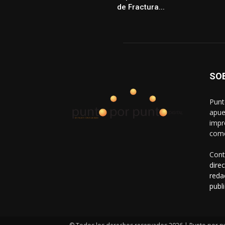
de Fractura...
SO
Punt
apue
impr
come
Cont
dire
reda
publ