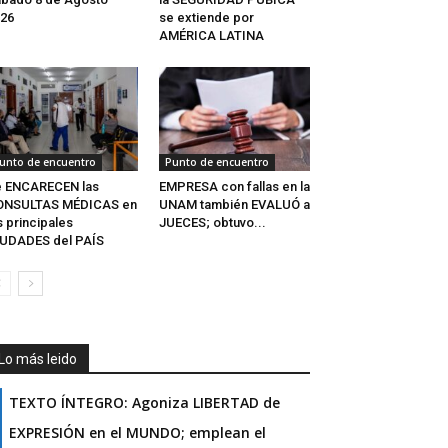
26
se extiende por
AMÉRICA LATINA
unto de encuentro
Punto de encuentro
e ENCARECEN las
EMPRESA con fallas en la
ONSULTAS MÉDICAS en
UNAM también EVALUÓ a
s principales
JUECES; obtuvo...
UDADES del PAÍS
Lo más leido
TEXTO ÍNTEGRO: Agoniza LIBERTAD de
EXPRESIÓN en el MUNDO; emplean el