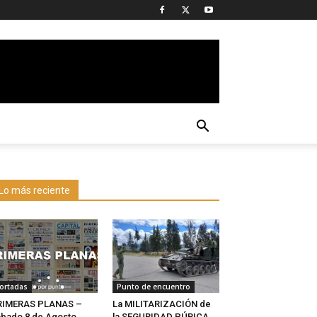
Lo más reciente
ortadas
Punto de encuentro
RIMERAS PLANAS –
La MILITARIZACIÓN de
bado 8 de Agosto
la SEGURIDAD PÚBICA