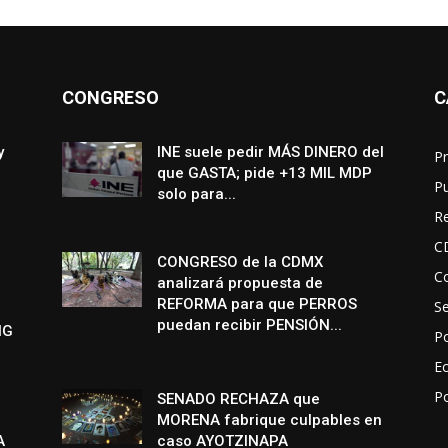
CONGRESO
C
y
INE suele pedir MÁS DINERO del
Pr
que GASTA; pide +13 MIL MDP
P
solo para...
R
C
CONGRESO de la CDMX
Co
analizará propuesta de
REFORMA para que PERROS
S
puedan recibir PENSIÓN...
NG
Po
E
P
SENADO RECHAZA que
MORENA fabrique culpables en
A
caso AYOTZINAPA