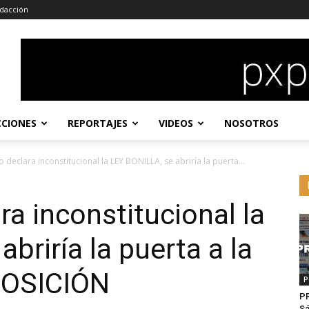
dacción
CCIONES
REPORTAJES
VIDEOS
NOSOTROS
o declara inconstitucional la LEY BONILLA, se abriría la puerta...
ra inconstitucional la
briría la puerta a la
POSICIÓN
P
P
Sá