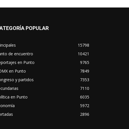
ATEGORÍA POPULAR
incipales
15798
unto de encuentro
10421
eportajes en Punto
9765
DMX en Punto
7849
ngreso y partidos
7353
ecundarias
7110
lítica en Punto
6035
conomía
5972
ortadas
2896