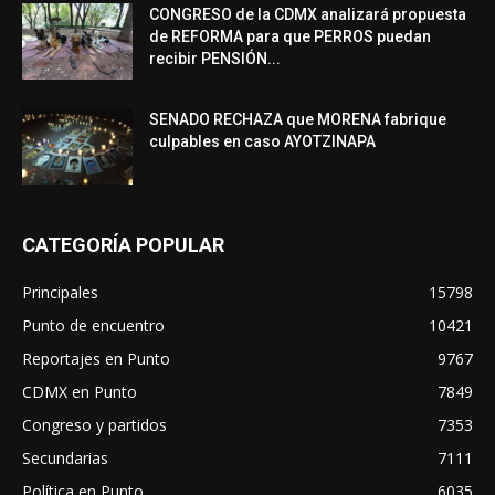
CONGRESO de la CDMX analizará propuesta
de REFORMA para que PERROS puedan
recibir PENSIÓN...
SENADO RECHAZA que MORENA fabrique
culpables en caso AYOTZINAPA
CATEGORÍA POPULAR
Principales
15798
Punto de encuentro
10421
Reportajes en Punto
9767
CDMX en Punto
7849
Congreso y partidos
7353
Secundarias
7111
Política en Punto
6035