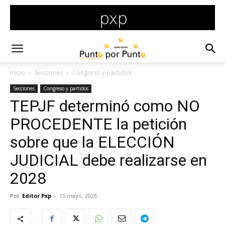
Inicio
Secciones
Congreso y partidos
Secciones
Congreso y partidos
TEPJF determinó como NO
PROCEDENTE la petición
sobre que la ELECCIÓN
JUDICIAL debe realizarse en
2028
Por
Editor Pxp
-
15 mayo, 2026