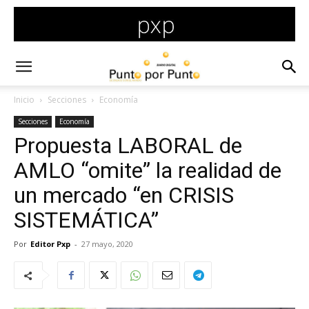
Inicio
Secciones
Economía
Secciones
Economía
Propuesta LABORAL de
AMLO “omite” la realidad de
un mercado “en CRISIS
SISTEMÁTICA”
Por
Editor Pxp
-
27 mayo, 2020