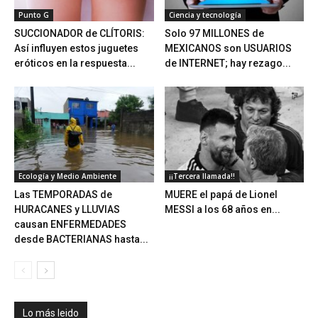
Punto G
Ciencia y tecnología
SUCCIONADOR de CLÍTORIS:
Solo 97 MILLONES de
Así influyen estos juguetes
MEXICANOS son USUARIOS
eróticos en la respuesta...
de INTERNET; hay rezago...
Ecología y Medio Ambiente
¡¡Tercera llamada!!
Las TEMPORADAS de
MUERE el papá de Lionel
HURACANES y LLUVIAS
MESSI a los 68 años en...
causan ENFERMEDADES
desde BACTERIANAS hasta...
Lo más leido