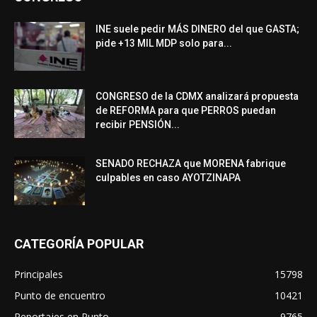
INE suele pedir MÁS DINERO del que GASTA;
pide +13 MIL MDP solo para...
CONGRESO de la CDMX analizará propuesta
de REFORMA para que PERROS puedan
recibir PENSIÓN...
SENADO RECHAZA que MORENA fabrique
culpables en caso AYOTZINAPA
CATEGORÍA POPULAR
Principales
15798
Punto de encuentro
10421
Reportajes en Punto
9765