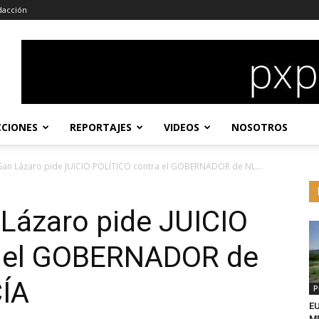
dacción
CCIONES
REPORTAJES
VIDEOS
NOSOTROS
an Lázaro pide JUICIO POLÍTICO contra el GOBERNADOR de NL...
ázaro pide JUICIO
a el GOBERNADOR de
ÍA
P
EU
MD