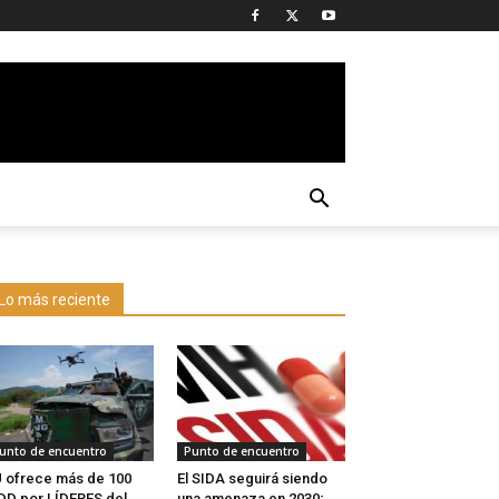
Lo más reciente
unto de encuentro
Punto de encuentro
 ofrece más de 100
El SIDA seguirá siendo
D por LÍDERES del
una amenaza en 2030;