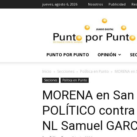
jueves, agosto 6, 2026
Nosotros
Publicidad
Re
Punto
por
punto
PUNTO POR PUNTO
OPINIÓN
SE
Inicio
Secciones
Política en Punto
MORENA en S
Secciones
Política en Punto
MORENA en San L
POLÍTICO contr
NL Samuel GARC