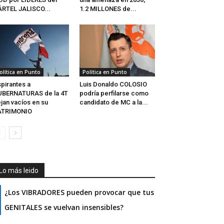
RTEL JALISCO...
1.2 MILLONES de...
olítica en Punto
Política en Punto
pirantes a
Luis Donaldo COLOSIO
UBERNATURAS de la 4T
podría perfilarse como
jan vacíos en su
candidato de MC a la...
ATRIMONIO
Lo más leido
¿Los VIBRADORES pueden provocar que tus
GENITALES se vuelvan insensibles?