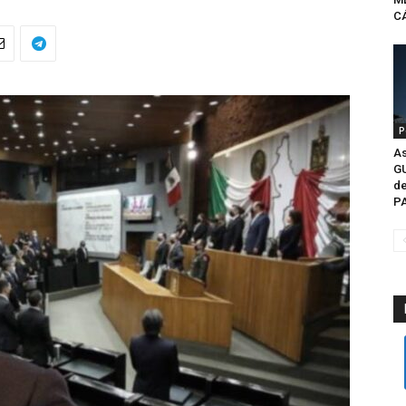
CÁ
P
As
G
de
P