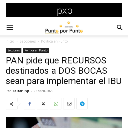
Inicio
Secciones
Política en Punto
Secciones
Política en Punto
PAN pide que RECURSOS
destinados a DOS BOCAS
sean para implementar el IBU
Por
Editor Pxp
-
25 abril, 2020