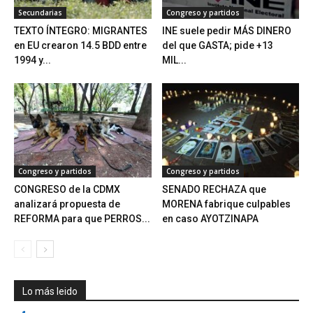
Secundarias
Congreso y partidos
TEXTO ÍNTEGRO: MIGRANTES
INE suele pedir MÁS DINERO
en EU crearon 14.5 BDD entre
del que GASTA; pide +13
1994 y...
MIL...
Congreso y partidos
Congreso y partidos
CONGRESO de la CDMX
SENADO RECHAZA que
analizará propuesta de
MORENA fabrique culpables
REFORMA para que PERROS...
en caso AYOTZINAPA
Lo más leido