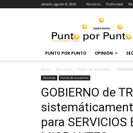
sábado, agosto 8, 2026
Nosotros
Publicidad
Re
Punto
por
punto
PUNTO POR PUNTO
OPINIÓN
SE
Inicio
Secciones
Punto de encuentro
GOBIERNO
Secciones
Punto de encuentro
GOBIERNO de TR
sistemáticamente
para SERVICIOS