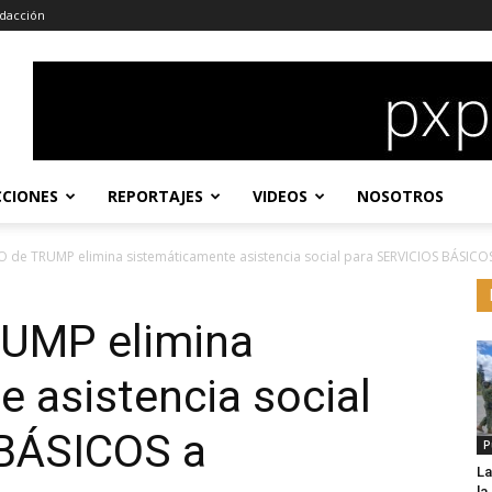
dacción
CCIONES
REPORTAJES
VIDEOS
NOSOTROS
 de TRUMP elimina sistemáticamente asistencia social para SERVICIOS BÁSIC
UMP elimina
 asistencia social
 BÁSICOS a
P
La
l