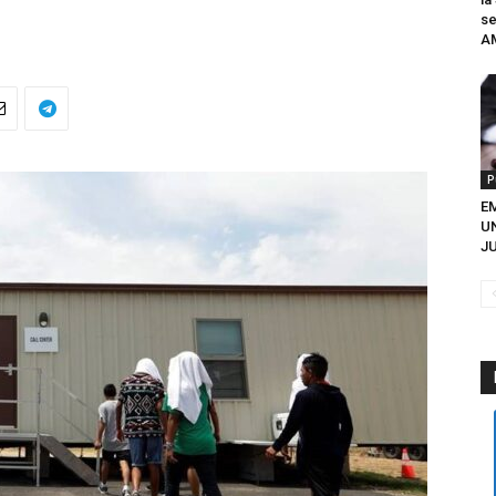
se
A
P
EM
U
JU