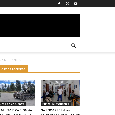
OS a MIGRANTES
Lo más reciente
unto de encuentro
Punto de encuentro
 MILITARIZACIÓN de
Se ENCARECEN las
a SEGURIDAD PÚBICA
CONSULTAS MÉDICAS en