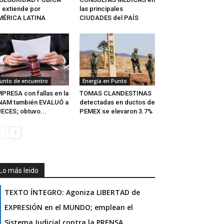
 extiende por
las principales
MÉRICA LATINA
CIUDADES del PAÍS
unto de encuentro
Energía en Punto
PRESA con fallas en la
TOMAS CLANDESTINAS
NAM también EVALUÓ a
detectadas en ductos de
ECES; obtuvo...
PEMEX se elevaron 3.7%
Lo más leido
TEXTO ÍNTEGRO: Agoniza LIBERTAD de
EXPRESIÓN en el MUNDO; emplean el
Sistema Judicial contra la PRENSA