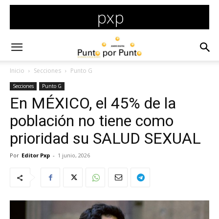
Inicio
Secciones
Punto G
Secciones
Punto G
En MÉXICO, el 45% de la
población no tiene como
prioridad su SALUD SEXUAL
Por
Editor Pxp
-
1 junio, 2026