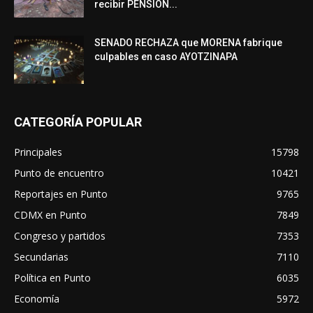
recibir PENSIÓN...
SENADO RECHAZA que MORENA fabrique
culpables en caso AYOTZINAPA
CATEGORÍA POPULAR
Principales
15798
Punto de encuentro
10421
Reportajes en Punto
9765
CDMX en Punto
7849
Congreso y partidos
7353
Secundarias
7110
Política en Punto
6035
Economía
5972