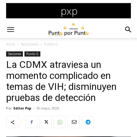
Inicio
Secciones
Punto G
Secciones
Punto G
La CDMX atraviesa un
momento complicado en
temas de VIH; disminuyen
pruebas de detección
Por
Editor Pxp
-
18 mayo, 2026